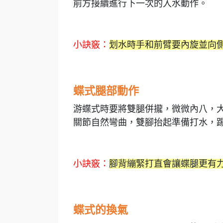
前方接續進行下一次的入水動作。
小訣竅：
划水時手和前臂要內旋並向
蝶式腿部動作
游蝶式時要將雙腿併攏，微微內八，
關節自然彎曲，雙腳抬起準備打水，
小訣竅：
腳背繃緊打直會讓蝶腿更有
蝶式的換氣