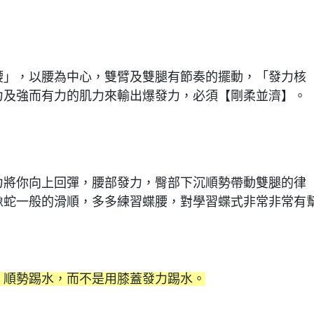
腰」，以腰為中心，雙臂及雙腿有節奏的擺動，「發力核
力及強而有力的肌力來輸出爆發力，必須【剛柔並濟】。
力將你向上回彈，腰部發力，臀部下沉順勢帶動雙腿的律
像蛇一般的滑順，多多練習蝶腰，對學習蝶式非常非常有
，順勢踢水，而不是用膝蓋發力踢水。