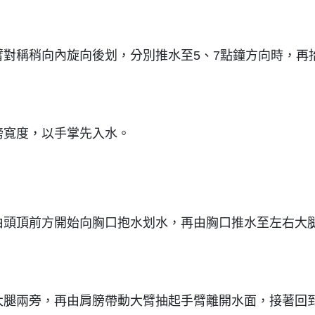
對稱稍向內旋向後划，分別推水至5、7點鐘方向時，再
膀寬度，以手掌先入水。
由頭頂前方開始向胸口抱水划水，再由胸口推水至左右大
大腿兩旁，再由肩膀帶動大臂抽起手臂離開水面，接著回