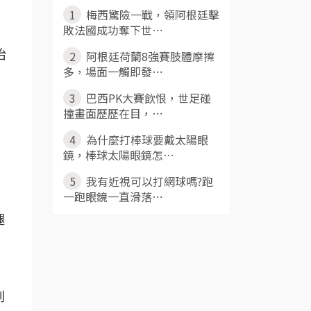
1
梅西驚險一戰，領阿根廷擊
敗法國成功奪下世⋯
抬
2
阿根廷荷蘭8強賽肢體摩擦
多，場面一觸即發⋯
3
巴西PK大賽飲恨，世足碰
撞畫面歷歷在目，⋯
4
為什麼打棒球要戴太陽眼
鏡，棒球太陽眼鏡怎⋯
5
我有近視可以打網球嗎?跑
一跑眼鏡一直滑落⋯
腿
到