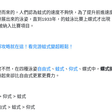
變而來的，人們認為蛙式的速度不夠快，為了提升前進速
展出來的泳姿，直到1933年，的蛙泳比賽上蝶式才出現
式被納入比賽項目。
解攻略就在這！看完游蛙式變超輕鬆！
實不然，在四種泳姿
自由式
、
蛙式
、
仰式
、蝶式中，
蝶式
游起來卻比自由式更累更費力。
 仰式 > 蛙式
式 > 蛙式 > 仰式