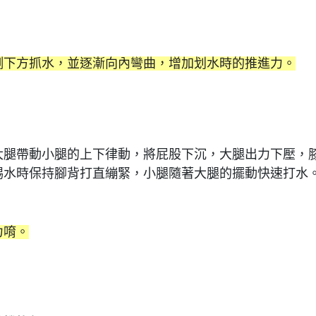
側下方抓水，並逐漸向內彎曲，增加划水時的推進力。
大腿帶動小腿的上下律動，將屁股下沉，大腿出力下壓，
踢水時保持腳背打直繃緊，小腿隨著大腿的擺動快速打水
力唷。