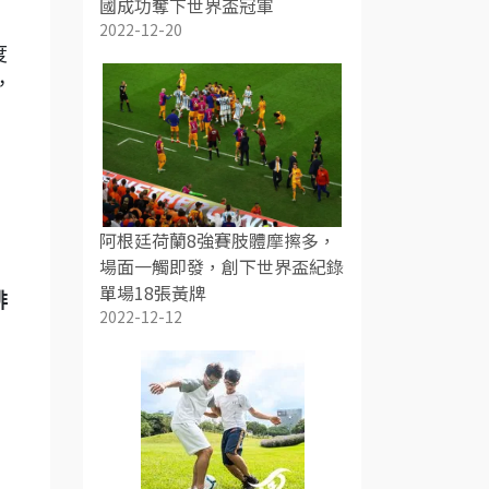
國成功奪下世界盃冠軍
2022-12-20
度
，
阿根廷荷蘭8強賽肢體摩擦多，
場面一觸即發，創下世界盃紀錄
單場18張黃牌
排
2022-12-12