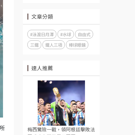
文章分類
#泳渡日月潭
#水球
自由式
三鐵
鐵人三項
棒球眼鏡
達人推薦
所
梅西驚險一戰，領阿根廷擊敗法