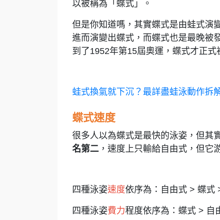
以被稱為「蝶式」。
但是你知道嗎，其實蝶式是由蛙式演
進而演變出蝶式，而蝶式也是最晚被發
到了1952年第15屆奧運，蝶式才正
蛙式換氣就下沉？最詳盡蛙泳動作拆
蝶式速度
很多人以為蝶式是最快的泳姿，但其
名第二
，速度上只輸給自由式，但它
四種泳姿
速度
依序為：自由式 > 蝶式 >
四種泳姿
費力
程度依序為：蝶式 > 自由