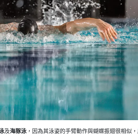
泳
及
海豚泳
，因為其泳姿的手臂動作與蝴蝶振翅很相似，