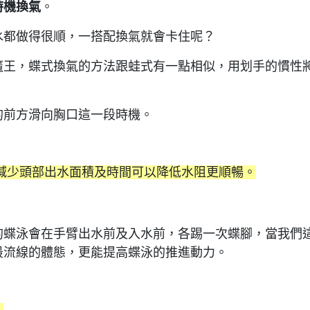
時機換氣
。
水都做得很順，一搭配換氣就會卡住呢？
魔王，蝶式換氣的方法跟蛙式有一點相似，用划手的慣性
的前方滑向胸口這一段時機。
減少頭部出水面積及時間可以降低水阻更順暢。
的蝶泳會在手臂出水前及入水前，各踢一次蝶腳，當我們
最流線的體態，更能提高蝶泳的推進動力。
。