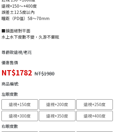
遠視+150～+400度
誤差±12.5度以內
瞳距（PD值）58～70mm
■鏡面絕對平面
水上水下度數不變，久游不暈眩
尊爵款遠視/老花
優惠售價
NT$1782
NT$1980
商品編號:
左眼度數
遠視+150度
遠視+200度
遠視+250度
遠視+300度
遠視+350度
遠視+400度
右眼度數