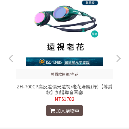
尊爵款遠視/老花
ZH-700CP高反差偏光遠視/老花泳鏡(綠)【尊爵
款】加贈導音耳塞
NT$1782
加入購物車