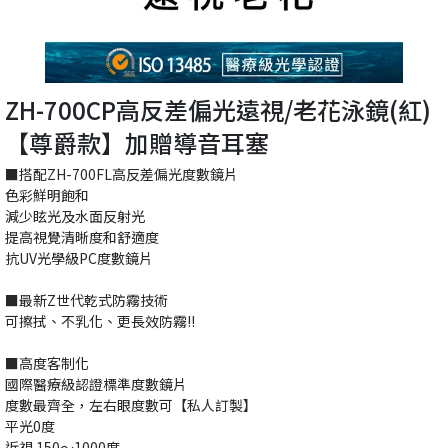
ZH-700CP高反差偏光遠視/老花泳鏡(紅)
【尊爵款】加贈導音耳塞
■搭配ZH-700FL高反差偏光度數鏡片
色彩鮮明飽和
減少眩光及水面反射光
提高視覺清晰度和舒適度
抗UV光學級PC度數鏡片
■最新Z世代乾式防霧技術
可擦拭、不乳化、更長效防霧!!
■高度客制化
國際醫療級認證標準度數鏡片
度數最齊全，左右眼度數可【私人訂製】
平光0度
近視 150～1000度