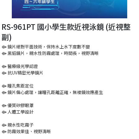
RS-961PT 國小學生款近視泳鏡 (近視整
副)
⟴ 鏡片絕對平面技術，保持水上水下度數不變
⟴ 黑貂鏡片，親水性防霧處理，時間長，視野清晰
⟴ 醫療級光學認證
⟴ 抗UV精密光學鏡片
⟴ 瞳孔焦距定位
⟴ 鏡片偏心處理，讓瞳孔距離正確，無棱鏡效應產生
⟴ 優質矽膠眼罩
⟴ 人體工學設計
⟴ 親水性吃霧子
⟴ 防霧效果佳、視野清晰