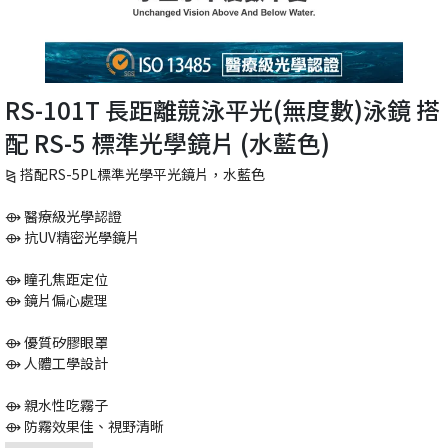
RS-101T 長距離競泳平光(無度數)泳鏡 搭
配 RS-5 標準光學鏡片 (水藍色)
⧎ 搭配RS-5PL標準光學平光鏡片，水藍色
⟴ 醫療級光學認證
⟴ 抗UV精密光學鏡片
⟴ 瞳孔焦距定位
⟴ 鏡片偏心處理
⟴ 優質矽膠眼罩
⟴ 人體工學設計
⟴ 親水性吃霧子
⟴ 防霧效果佳、視野清晰