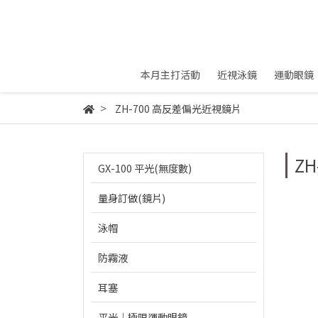
本月主打活動
近視泳鏡
運動眼鏡
ZH-700 高反差偏光近視鏡片
Z
GX-100 平光(無度數)
量身訂做(鏡片)
泳帽
防霧液
耳塞
平光｜極限運動眼鏡