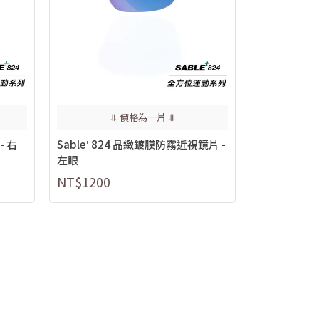
⥥ 價格為一片 ⥥
- 右
Sable⁺ 824 晶緻鍍膜防霧近視鏡片 -
左眼
NT$1200