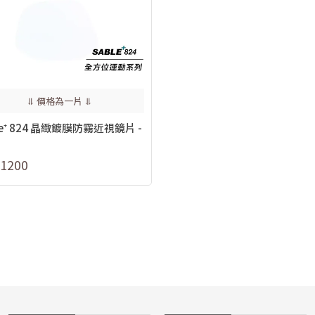
⥥ 價格為一片 ⥥
le⁺ 824 晶緻鍍膜防霧近視鏡片 -
1200