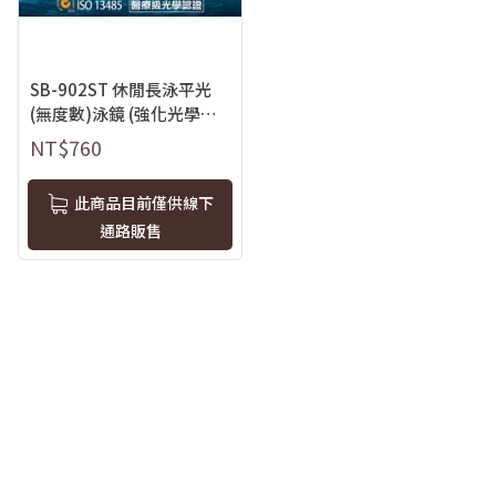
SB-902ST 休閒長泳平光
(無度數)泳鏡 (強化光學鏡
片)
NT$760
此商品目前僅供線下
通路販售