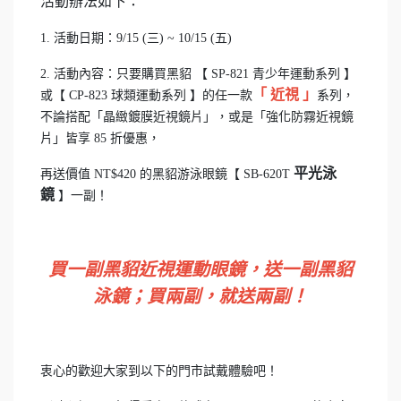
活動辦法如下：
1. 活動日期：9/15 (三) ~ 10/15 (五)
2. 活動內容：只要購買黑貂 【 SP-821 青少年運動系列 】
「 近視 」
或【 CP-823 球類運動系列 】的任一款
系列，
不論搭配「晶緻鍍膜近視鏡片」，或是「強化防霧近視鏡
片」皆享 85 折優惠，
平光泳
再送價值 NT$420 的黑貂游泳眼鏡【 SB-620T
鏡
】一副！
買一副黑貂近視運動眼鏡，送一副黑貂
泳鏡；買兩副，就送兩副！
衷心的歡迎大家到以下的門市試戴體驗吧！