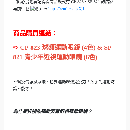
（貼心提醒要記得看商品款式有 CP-823、SP-821 的店家
➟
再前往喔
）
https://reurl.cc/jqxXjL
商品購買連結：
➪
CP-823 球類運動眼鏡 (4色) & SP-
821 青少年近視運動眼鏡 (6色
)
不管疫情怎麼嚴峻，也要運動增強免疫力！孩子的運動防
護不能等！
為什麼近視族運動要戴近視運動眼鏡？