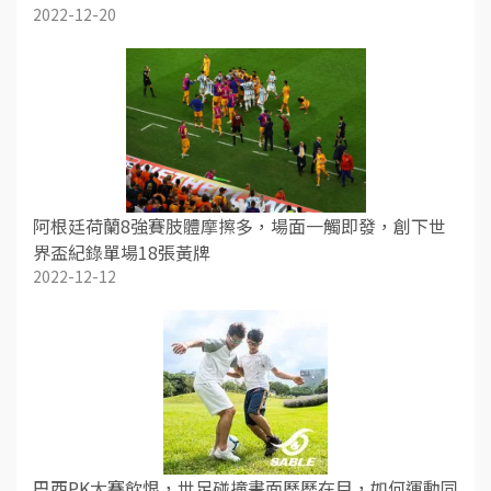
2022-12-20
阿根廷荷蘭8強賽肢體摩擦多，場面一觸即發，創下世
界盃紀錄單場18張黃牌
2022-12-12
巴西PK大賽飲恨，世足碰撞畫面歷歷在目，如何運動同