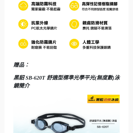
贈品：
黑貂 SB-620T 舒適型標準光學平光(無度數)泳
鏡簡介