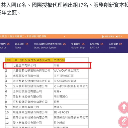
組共入圍16名、國際授權代理輸出組17名、服務創新資本
歷年之冠。